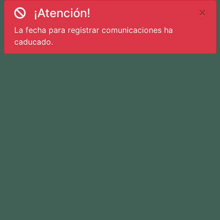
×
¡Atención!
La fecha para registrar comunicaciones ha
caducado.